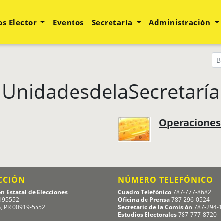
os Elector
Eventos
Secretaría
Administración
UnidadesdelaSecretaría
Operaciones 
CCIÓN
NÚMERO TELEFÓNICO
n Estatal de Elecciones
Cuadro Telefónico
787-777-8682
195552
Oficina de Prensa
787-296-0524
n, PR 00919-5552
Secretario de la Comisión
787-294-
Estudios Electorales
787-777-8720