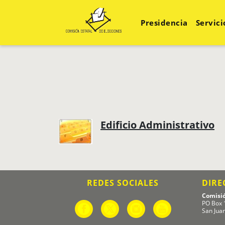
Presidencia
Servici
Edificio Administrativo
REDES SOCIALES
DIRE
Comisió
PO Box 
San Jua