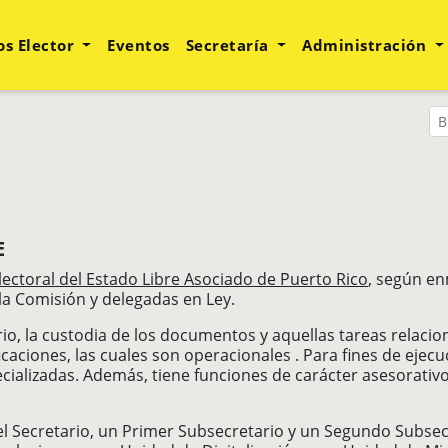
os Elector
Eventos
Secretaría
Administración
​
lectoral del Estado Libre Asociado de Puerto Rico
​, según e
la Comisión y delegadas en Ley.
rio, la custodia de los documentos y aquellas tareas relacion
icaciones, las cuales son operacionales . Para fines de ejecu
ializadas. Además, tiene funciones de carácter asesorativo,
l Secretario, un Primer Subsecretario y un Segundo Subsecr