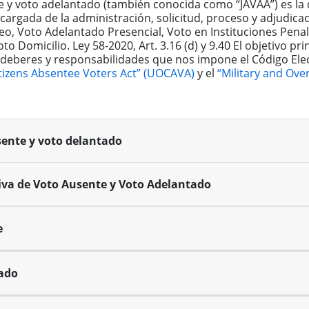
e y voto adelantado (también conocida como “JAVAA”) es la d
ncargada de la administración, solicitud, proceso y adjudica
o, Voto Adelantado Presencial, Voto en Instituciones Penale
to Domicilio. Ley 58-2020, Art. 3.16 (d) y 9.40 El objetivo pr
 deberes y responsabilidades que nos impone el Código Elect
tizens Absentee Voters Act” (UOCAVA)
y el
“Military and Ov
usente y voto delantado
iva de Voto Ausente y Voto Adelantado
e
tado