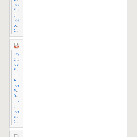
de
Elecciones
(Edición
de
octubre
2014).pdf
Ley
Electoral
del
Estado
Libre
Asociado
de
Puerto
Rico
-
(Edición
de
agosto
2016).pdf