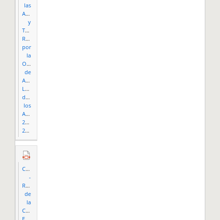
las
Actividades
y
Trabajos
Realizados
por
la
Oficina
de
Asuntos
Legales
durante
los
Años
2009-
2013.pdf
Compendio
-
Resoluciones
de
la
Comisión
Estatal