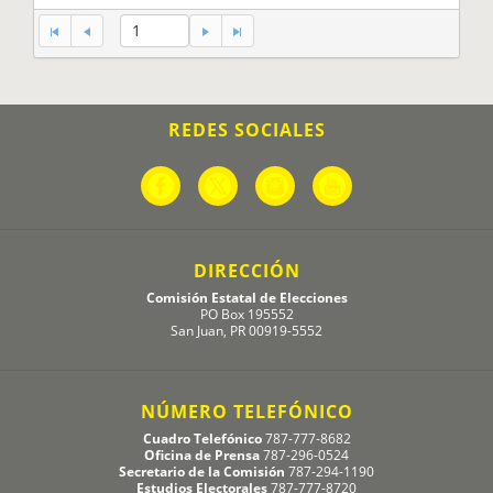
1
REDES SOCIALES
DIRECCIÓN
Comisión Estatal de Elecciones
PO Box 195552
San Juan, PR 00919-5552
NÚMERO TELEFÓNICO
Cuadro Telefónico
787-777-8682
Oficina de Prensa
787-296-0524
Secretario de la Comisión
787-294-1190
Estudios Electorales
787-777-8720