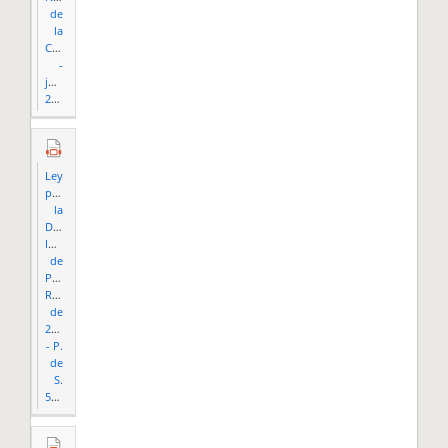
de
la
CEE
-
julio
2016.pdf
Ley
para
la
Descolonización
Inmediata
de
Puerto
Rico
de
2017
- P.
de
S.
51.pdf