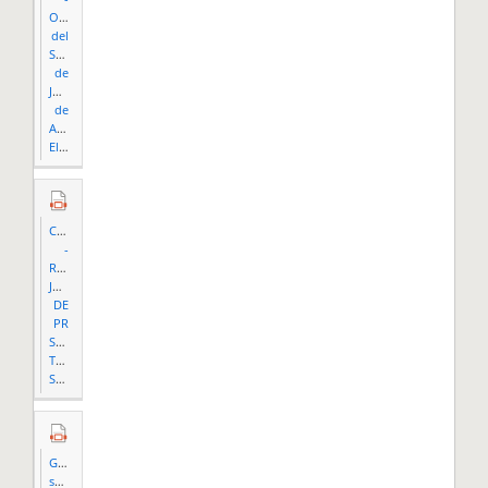
Opiniones
del
Secretario
de
Justicia
de
Asuntos
Electorales.pdf
COMPENDIO
-
REVISTAS
JURÍDICAS
DE
PR
SOBRE
TEMA
SELECTORALES.pdf
Gráfica
sobre