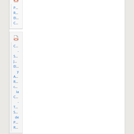
Puerto
Rico
Election
Code.pdf
Compendio
-
Sobre
Jurisprudencia
Electoral
y
Asuntos
Relacionados
con
la
CEE
-
Tribunal
Supremo
de
Puerto
Rico.pdf